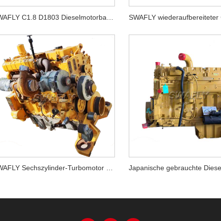
SWAFLY C1.8 D1803 Dieselmotorbaugruppe
SWAFLY Sechszylinder-Turbomotor C9.3 Acert für 336E