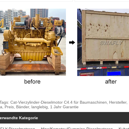
Tags: Cat-Vierzylinder-Dieselmotor C4.4 für Baumaschinen, Hersteller, L
a, Preis, Bänder, langlebig, 1 Jahr Garantie
erwandte Kategorie
FLY-Dieselmotoren
Hino/Komatsu/Cummins-Dieselmotoren
Kubot