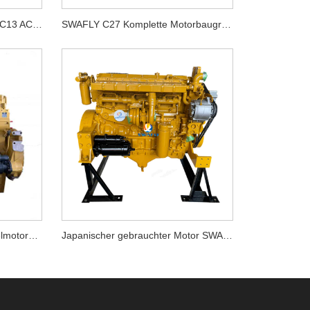
SWAFLY wiederaufbereiteter C13 ACERT-Dieselmotor
SWAFLY C27 Komplette Motorbaugruppe für Maschinen
Japanische gebrauchte Dieselmotorbaugruppe SWAFLY 3176 für 345B
Japanischer gebrauchter Motor SWAFLY 3116 für 325b