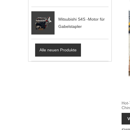
Mitsubishi S4S -Motor für
Gabelstapler
Alle neuen Produkte
Hot-
Chin
V
SWA