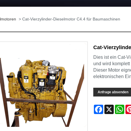
lmotoren
> Cat-Vierzylinder-Dieselmotor C4.4 für Baumaschinen
Cat-Vierzylind
Dies ist ein Cat-
und wird komplett 
Dieser Motor eign
elektronischen Ei
Anfrage absenden
Facebook
X
Wh