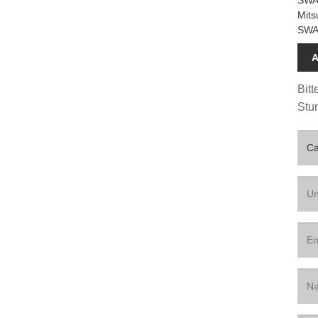
Mits
SWA
A
Bitt
Stu