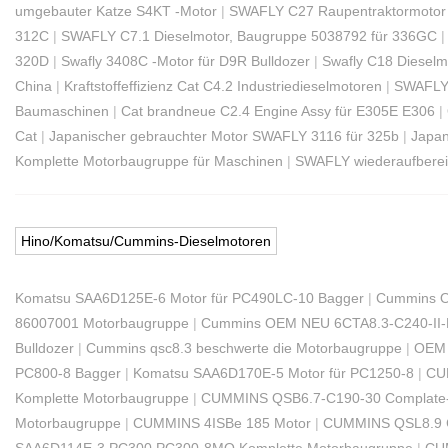
umgebauter Katze S4KT -Motor
|
SWAFLY C27 Raupentraktormotor
312C
|
SWAFLY C7.1 Dieselmotor, Baugruppe 5038792 für 336GC
320D
|
Swafly 3408C -Motor für D9R Bulldozer
|
Swafly C18 Dieselm
China
|
Kraftstoffeffizienz Cat C4.2 Industriedieselmotoren
|
SWAFLY 
Baumaschinen
|
Cat brandneue C2.4 Engine Assy für E305E E306
|
Cat
|
Japanischer gebrauchter Motor SWAFLY 3116 für 325b
|
Japan
Komplette Motorbaugruppe für Maschinen
|
SWAFLY wiederaufberei
Hino/Komatsu/Cummins-Dieselmotoren
Komatsu SAA6D125E-6 Motor für PC490LC-10 Bagger
|
Cummins O
86007001 Motorbaugruppe
|
Cummins OEM NEU 6CTA8.3-C240-II-
Bulldozer
|
Cummins qsc8.3 beschwerte die Motorbaugruppe
|
OEM 
PC800-8 Bagger
|
Komatsu SAA6D170E-5 Motor für PC1250-8
|
CU
Komplette Motorbaugruppe
|
CUMMINS QSB6.7-C190-30 Complate
Motorbaugruppe
|
CUMMINS 4ISBe 185 Motor
|
CUMMINS QSL8.9 C
SAA6D114E-3 PC300 PC300-8MO Komplette Motorbaugruppe
|
CU