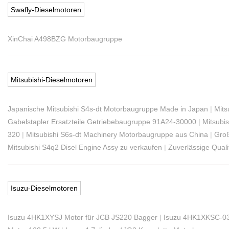
Swafly-Dieselmotoren
XinChai A498BZG Motorbaugruppe
Mitsubishi-Dieselmotoren
Japanische Mitsubishi S4s-dt Motorbaugruppe Made in Japan
|
Mits
Gabelstapler Ersatzteile Getriebebaugruppe 91A24-30000
|
Mitsubis
320
|
Mitsubishi S6s-dt Machinery Motorbaugruppe aus China
|
Groß
Mitsubishi S4q2 Disel Engine Assy zu verkaufen
|
Zuverlässige Quali
Isuzu-Dieselmotoren
Isuzu 4HK1XYSJ Motor für JCB JS220 Bagger
|
Isuzu 4HK1XKSC-03-