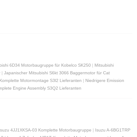
bishi 6D34 Motorbaugruppe für Kobelco SK250
|
Mitsubishi
y
|
Japanischer Mitsubishi S6kt 3066 Baggermotor für Cat
 Komplette Motormontage S3l2 Lieferanten
|
Niedrigere Emission
mplete Engine Assembly S3Q2 Lieferanten
Isuzu 4JJ1XKSA-03 Komplette Motorbaugruppe
|
Isuzu A-6BG1TRP