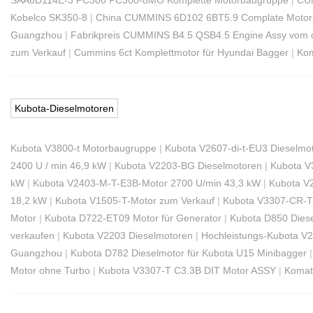
Kobelco SK350-8
|
China CUMMINS 6D102 6BT5.9 Complate Motor
Guangzhou
|
Fabrikpreis CUMMINS B4.5 QSB4.5 Engine Assy vom c
zum Verkauf
|
Cummins 6ct Komplettmotor für Hyundai Bagger
|
Kom
Kubota-Dieselmotoren
Kubota V3800-t Motorbaugruppe
|
Kubota V2607-di-t-EU3 Dieselmo
2400 U / min 46,9 kW
|
Kubota V2203-BG Dieselmotoren
|
Kubota V
kW
|
Kubota V2403-M-T-E3B-Motor 2700 U/min 43,3 kW
|
Kubota V
18,2 kW
|
Kubota V1505-T-Motor zum Verkauf
|
Kubota V3307-CR-T
Motor
|
Kubota D722-ET09 Motor für Generator
|
Kubota D850 Dies
verkaufen
|
Kubota V2203 Dieselmotoren
|
Hochleistungs-Kubota V
Guangzhou
|
Kubota D782 Dieselmotor für Kubota U15 Minibagger
Motor ohne Turbo
|
Kubota V3307-T C3.3B DIT Motor ASSY
|
Komat