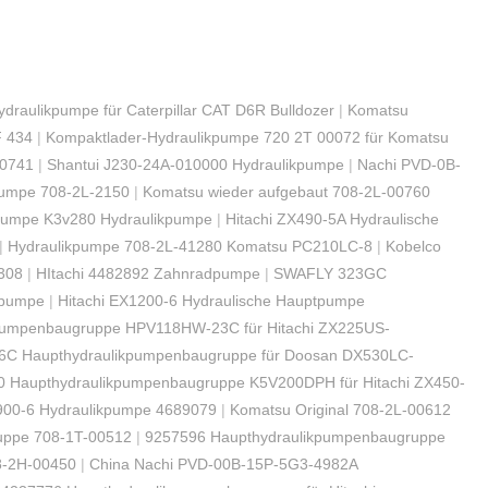
draulikpumpe für Caterpillar CAT D6R Bulldozer
|
Komatsu
F 434
|
Kompaktlader-Hydraulikpumpe 720 2T 00072 für Komatsu
00741
|
Shantui J230-24A-010000 Hydraulikpumpe
|
Nachi PVD-0B-
pumpe 708-2L-2150
|
Komatsu wieder aufgebaut 708-2L-00760
pumpe K3v280 Hydraulikpumpe
|
Hitachi ZX490-5A Hydraulische
|
Hydraulikpumpe 708-2L-41280 Komatsu PC210LC-8
|
Kobelco
308
|
HItachi 4482892 Zahnradpumpe
|
SWAFLY 323GC
kpumpe
|
Hitachi EX1200-6 Hydraulische Hauptpumpe
pumpenbaugruppe HPV118HW-23C für Hitachi ZX225US-
6C Haupthydraulikpumpenbaugruppe für Doosan DX530LC-
 Haupthydraulikpumpenbaugruppe K5V200DPH für Hitachi ZX450-
900-6 Hydraulikpumpe 4689079
|
Komatsu Original 708-2L-00612
uppe 708-1T-00512
|
9257596 Haupthydraulikpumpenbaugruppe
8-2Н-00450
|
China Nachi PVD-00B-15P-5G3-4982A