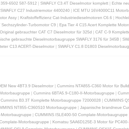
 359-6502 587-5912
|
SWAFLY C3.4T Dieselmotor komplett
|
Echte ne
|
SWAFLY C27 Industriemotor 4400240
|
ICE MTU 16V4000C11 Motorb
otor Assy
|
Kraftstoffeffizienz Cat-Industriedieselmotoren C6.6
|
Hochle
Sechszylinder-Turbomotor C9
|
Epa Tier 4 C15 Acert Komplette Mot
Original gebrauchter CAT C7 Dieselmotor für 325d
|
CAT C-9 Komplett
ische gebrauchte Dieselmotorbaugruppe SWAFLY 3176 für 345B
|
SWA
teter C13 ACERT-Dieselmotor
|
SWAFLY C1.8 D1803 Dieselmotorbaug
EM New 4BT3.9 Dieselmotor
|
Cummins NTA855-C360 Motor für Bull
Motorbaugruppe
|
Cummins 6BTA5.9-C180-II-Motorbaugruppe
|
Cummi
Cummins B3.3T Komplette Motorbaugruppe 72000028
|
CUMMINS QS
MMINS NT855-C360S10 Motorbaugruppe
|
Japanische brandneue Cu
-Motorbaugruppe
|
CUMMINS ISLE400-50 Complate-Motorbaugruppe
omplate-Motorbaugruppe
|
Komatsu SAA6D125E-3 Motor für PC400-
MMINS QSL9 Complate-Motorbaugruppe
|
CUMMINS QSX15 Complate