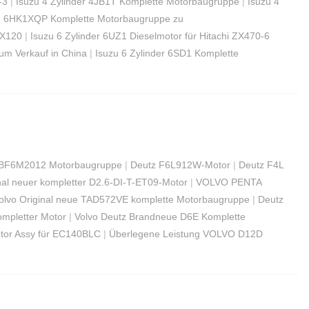
-3
|
Isuzu 4 Zylinder 4JB1T Komplette Motorbaugruppe
|
Isuzu 4
K1 6HK1XQP Komplette Motorbaugruppe zu
ZX120
|
Isuzu 6 Zylinder 6UZ1 Dieselmotor für Hitachi ZX470-6
um Verkauf in China
|
Isuzu 6 Zylinder 6SD1 Komplette
 BF6M2012 Motorbaugruppe
|
Deutz F6L912W-Motor
|
Deutz F4L
nal neuer kompletter D2.6-DI-T-ET09-Motor
|
VOLVO PENTA
olvo Original neue TAD572VE komplette Motorbaugruppe
|
Deutz
ompletter Motor
|
Volvo Deutz Brandneue D6E Komplette
otor Assy für EC140BLC
|
Überlegene Leistung VOLVO D12D