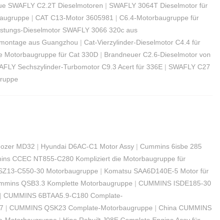
ue SWAFLY C2.2T Dieselmotoren
|
SWAFLY 3064T Dieselmotor für
augruppe
|
CAT C13-Motor 3605981
|
C6.4-Motorbaugruppe für
istungs-Dieselmotor SWAFLY 3066 320c aus
ormontage aus Guangzhou
|
Cat-Vierzylinder-Dieselmotor C4.4 für
e Motorbaugruppe für Cat 330D
|
Brandneuer C2.6-Dieselmotor von
FLY Sechszylinder-Turbomotor C9.3 Acert für 336E
|
SWAFLY C27
ruppe
dozer MD32
|
Hyundai D6AC-C1 Motor Assy
|
Cummins 6isbe 285
ns CCEC NT855-C280 Kompliziert die Motorbaugruppe für
Z13-C550-30 Motorbaugruppe
|
Komatsu SAA6D140E-5 Motor für
mmins QSB3.3 Komplette Motorbaugruppe
|
CUMMINS ISDE185-30
|
CUMMINS 6BTAA5.9-C180 Complate-
7
|
CUMMINS QSK23 Complate-Motorbaugruppe
|
China CUMMINS
-Motorbaugruppe
|
Hino Rebuilt J08E Complete Engine Assy für