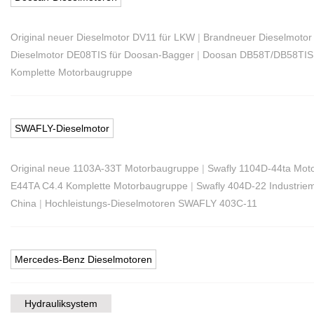
Original neuer Dieselmotor DV11 für LKW
|
Brandneuer Dieselmotor
Dieselmotor DE08TIS für Doosan-Bagger
|
Doosan DB58T/DB58TIS 
Komplette Motorbaugruppe
SWAFLY-Dieselmotor
Original neue 1103A-33T Motorbaugruppe
|
Swafly 1104D-44ta Mot
E44TA C4.4 Komplette Motorbaugruppe
|
Swafly 404D-22 Industrie
China
|
Hochleistungs-Dieselmotoren SWAFLY 403C-11
Mercedes-Benz Dieselmotoren
Hydrauliksystem