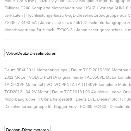
Motor 128,5 kW
|
Isuzu 4 Zylinder 4JG2 Komplette Motorbaugruppe
Zylinder C240 ​​Komplette Motorbaugruppe
|
ISUZU Vorlage 6HK1 6H
verkaufen
|
Hochleistungs-Isuzu 6wg1-Dieselmotorbaugruppe aus C
ZX490 ZX490-5A
|
Japanische Isuzu 4hk1 Dieselmotorbaugruppe zu
Motorbaugruppe für Hitachi EX300-3
|
Japanischer gebrauchter Isu
Volvo/Deutz-Dieselmotoren
Deutz BF4L2011 Motorbaugruppe
|
Deutz TCD 2015 V06 Motorbau
2011 Motor
|
VOLVO PENTA original neuer TAD850VE Motor komple
TAD943VE Motor kpl
|
VOLVO PENTA TAD1140VE komplette Motor
TCD2012 L04 2V-Motor
|
Deutz TCD2013 L06 4V-Motor
|
Volvo Ori
Motorbaugruppe in China hergestellt
|
Deutz D7E Dieselmotor für B
Dieselmotorbaugruppe für Bagger Volvo EC360 EC460
|
Dieselmoto
Doosan-Dieselmotoren