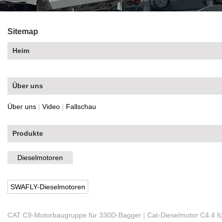
Sitemap
Heim
Über uns
Über uns
|
Video
|
Fallschau
Produkte
Dieselmotoren
SWAFLY-Dieselmotoren
CAT C9-Motorbaugruppe für 330D-Bagger
|
Cat-Dieselmotor C4.4 