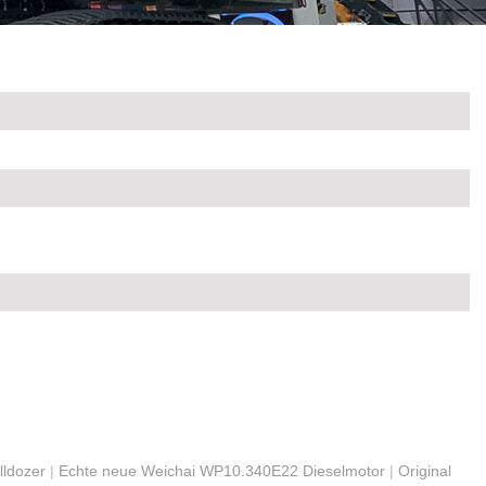
lldozer
|
Echte neue Weichai WP10.340E22 Dieselmotor
|
Original