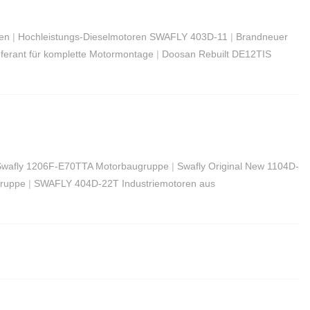
ren
|
Hochleistungs-Dieselmotoren SWAFLY 403D-11
|
Brandneuer
erant für komplette Motormontage
|
Doosan Rebuilt DE12TIS
Swafly 1206F-E70TTA Motorbaugruppe
|
Swafly Original New 1104D-
gruppe
|
SWAFLY 404D-22T Industriemotoren aus