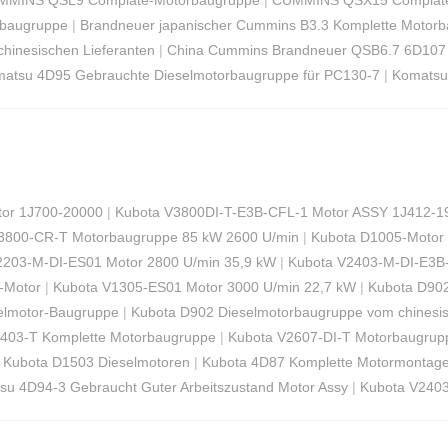
baugruppe
|
Brandneuer japanischer Cummins B3.3 Komplette Motor
hinesischen Lieferanten
|
China Cummins Brandneuer QSB6.7 6D107 
atsu 4D95 Gebrauchte Dieselmotorbaugruppe für PC130-7
|
Komatsu
tor 1J700-20000
|
Kubota V3800DI-T-E3B-CFL-1 Motor ASSY 1J412-1
3800-CR-T Motorbaugruppe 85 kW 2600 U/min
|
Kubota D1005-Motor 
2203-M-DI-ES01 Motor 2800 U/min 35,9 kW
|
Kubota V2403-M-DI-E3B-
-Motor
|
Kubota V1305-ES01 Motor 3000 U/min 22,7 kW
|
Kubota D902
elmotor-Baugruppe
|
Kubota D902 Dieselmotorbaugruppe vom chinesis
2403-T Komplette Motorbaugruppe
|
Kubota V2607-DI-T Motorbaugrupp
|
Kubota D1503 Dieselmotoren
|
Kubota 4D87 Komplette Motormontag
su 4D94-3 Gebraucht Guter Arbeitszustand Motor Assy
|
Kubota V2403