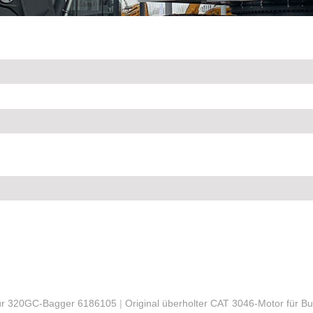
für 320GC-Bagger 6186105
|
Original überholter CAT 3046-Motor für Bu