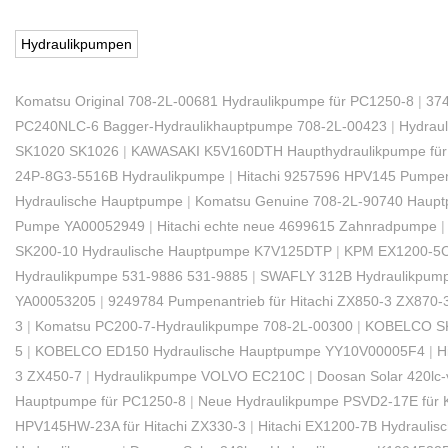
Hydraulikpumpen
Komatsu Original 708-2L-00681 Hydraulikpumpe für PC1250-8
|
374
PC240NLC-6 Bagger-Hydraulikhauptpumpe 708-2L-00423
|
Hydraul
SK1020 SK1026
|
KAWASAKI K5V160DTH Haupthydraulikpumpe für
24P-8G3-5516B Hydraulikpumpe
|
Hitachi 9257596 HPV145 Pumpe
Hydraulische Hauptpumpe
|
Komatsu Genuine 708-2L-90740 Haupt
Pumpe YA00052949
|
Hitachi echte neue 4699615 Zahnradpumpe
SK200-10 Hydraulische Hauptpumpe K7V125DTP
|
KPM EX1200-5C
Hydraulikpumpe 531-9886 531-9885
|
SWAFLY 312B Hydraulikpum
YA00053205
|
9249784 Pumpenantrieb für Hitachi ZX850-3 ZX870-
3
|
Komatsu PC200-7-Hydraulikpumpe 708-2L-00300
|
KOBELCO SK
5
|
KOBELCO ED150 Hydraulische Hauptpumpe YY10V00005F4
|
H
3 ZX450-7
|
Hydraulikpumpe VOLVO EC210C
|
Doosan Solar 420lc
Hauptpumpe für PC1250-8
|
Neue Hydraulikpumpe PSVD2-17E für
HPV145HW-23A für Hitachi ZX330-3
|
Hitachi EX1200-7B Hydrauli