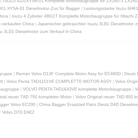
|
ISUZU 4JJ1XYSA-01 Komplette Motorbaugruppe für ZX160-3 ZX180
K1-XYSA-01 Dieselmotor-Zus für Bagger
|
Leistungsstarke Isuzu 6H
hina
|
Isuzu 4 Zylinder 4BG1T Komplette Motorbaugruppe für Hitachi 
 verkaufen China
|
Japanischer gebrauchter Isuzu 3LB1 Dieselmotor z
zu 3LD1 Dieselmotor zum Verkauf in China
gruppe
|
Reman Volvo D13F Complete Motor Assy für EC480D
|
Deutz
tt
|
Volvo Penta TAD1151VE COMPLETTE MOTOR ASSY
|
Volvo Origi
baugruppe
|
VOLVO PENTA TAD1643VE komplette Motorbaugruppe
|
V
ginal neuer TAD 750 kompletter Motor
|
Volvo Original neuer TAD 850 k
agger Volvo EC290
|
China Bagger Ersatzteil Patrs Deutz D4D Dieselm
r Volvo D7D EAE2