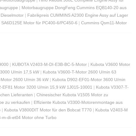
baugruppe
|
Motorbaugruppe DongFeng Cummins EQB140-20 aus
Dieselmotor
|
Fabrikpreis CUMMINS A2300 Engine Assy auf Lager
 SA6D125E Motor für PC400-6/PC450-6
|
Cummins Qsm11-Motor
9000
|
KUBOTA V2403-M-DI-E3B-BC-5-Motor
|
Kubota V3600 Motor
3000 U/min 17,5 kW
|
Kubota V3600-T-Motor 2600 U/min 63
Motor 2600 U/min 36 kW
|
Kubota D902-EF01-Motor 3600 U/min
-EF81 Motor 3200 U/min 15,9 kW 1J015-10001
|
Kubota V3307-T-
chen Lieferanten
|
Chinesischer Kubota V1505 Motor zu
e zu verkaufen
|
Effiziente Kubota V3300-Motorenmontage aus
e
|
Kubota V3800DIT Motor für den Bobcat T770
|
Kubota V2403-M
-m-di-et04 Motor ohne Turbo