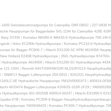
-1605 Getriebezahnradpumpe für Caterpillar D8R D8GC
|
227-0830 Hy
ische Hauptpumpe für Baggerlader 541-1194 für Caterpillar 428E 428
 Sany SY335
|
Komatsu WA380-6 WA430-6 Hydraulikpumpe 708-1W-
ngerät
|
Volvo EC290b Hydraulikpumpe
|
Komatsu PC210-6 Hydraulik
pumpe für Bagger PC800-7
|
Hitachi EX1200-5C KPM 4624058 Haupt
|
New Holland E245B Hydraulikpumpe
|
350L Hydraulikpumpe 874750x
 Hydraulikpumpe 4624058
|
Hitachi EX1200-5C Hydraulikpumpe 4434
pe 121-1504
|
Rexroth A4VTG90HW/32R-NLD10F011S Haupthydrauli
3
|
SWAFLY Bagger-Lüfterpumpe 259-0815
|
9262321 Haupthydraulik
160LC-6E Hydraulische Hauptpumpe YM10V00001F3
|
400914-0036
itachi 4633474 Bagger-Lüfterpumpe K3V63S-102R-1F29
|
YA00052950
-v Hydraulikpumpe 401-00255B 400914-00247
|
Hitachi EX1900-5 EX1
 Kayaba KYB
|
Komatsu PC35R-8 Bagger-Haupthydraulikpumpenbaugr
sche Hauptpumpe YA00048429
|
Komatsu PC400-7-Hydraulikpumpe 70