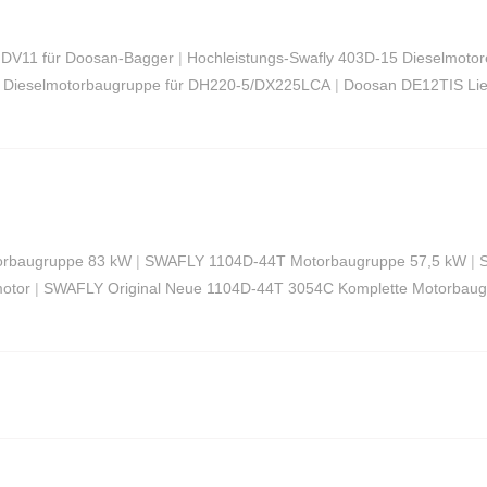
 DV11 für Doosan-Bagger
|
Hochleistungs-Swafly 403D-15 Dieselmoto
Dieselmotorbaugruppe für DH220-5/DX225LCA
|
Doosan DE12TIS Lief
orbaugruppe 83 kW
|
SWAFLY 1104D-44T Motorbaugruppe 57,5 ​​kW
|
motor
|
SWAFLY Original Neue 1104D-44T 3054C Komplette Motorbau