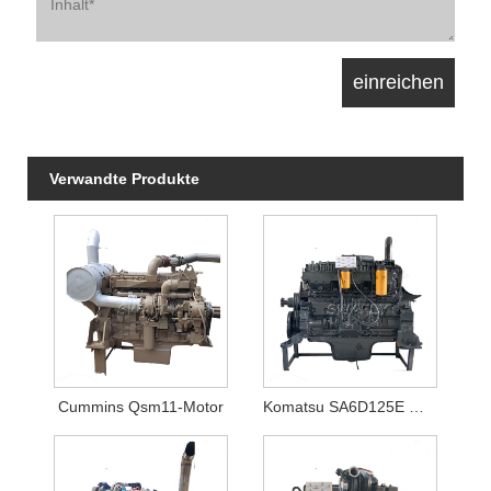
Verwandte Produkte
Cummins Qsm11-Motor
Komatsu SA6D125E Motor für PC400-6/PC450-6