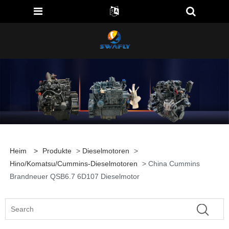
Heim
>
Produkte
>
Dieselmotoren
>
Hino/Komatsu/Cummins-Dieselmotoren
> China Cummins
Brandneuer QSB6.7 6D107 Dieselmotor