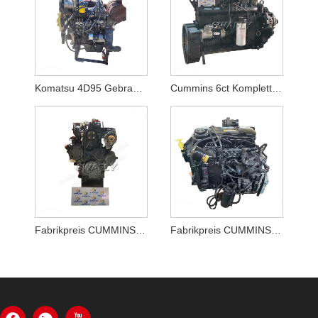
Komatsu 4D95 Gebrauchte Dieselmotorbaugruppe für PC130-7
Cummins 6ct Komplettmotor für Hyundai Bagger
Fabrikpreis CUMMINS A2300 Engine Assy auf Lager zum Verkauf
Fabrikpreis CUMMINS B4.5 QSB4.5 Engine Assy vom chinesischen Lieferanten