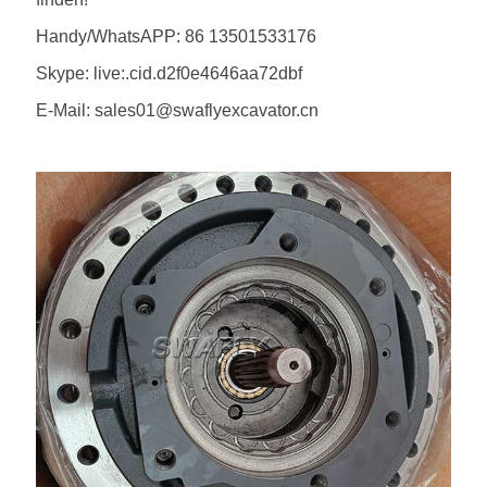
Handy/WhatsAPP: 86 13501533176
Skype: live:.cid.d2f0e4646aa72dbf
E-Mail: sales01@swaflyexcavator.cn