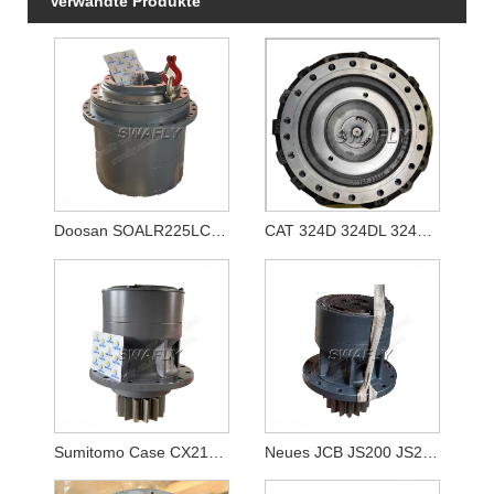
Verwandte Produkte
Doosan SOALR225LC-V Hubreduzierer 170401-00039 K1011413A
CAT 324D 324DL 324E Fahrgetriebe 333-2907 3332907
Sumitomo Case CX210B SH210-5 KRC10220 Swing Reducer
Neues JCB JS200 JS205 JS210 Schwenkgetriebe JRC0007