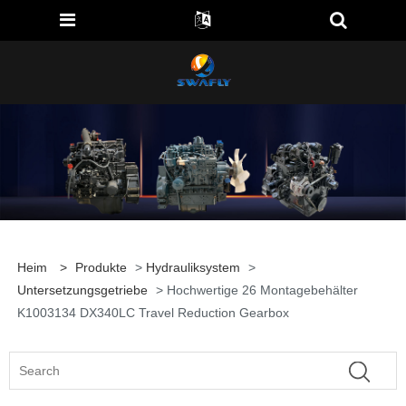
Heim
>
Produkte
>
Hydrauliksystem
>
Untersetzungsgetriebe
> Hochwertige 26 Montagebehälter
K1003134 DX340LC Travel Reduction Gearbox