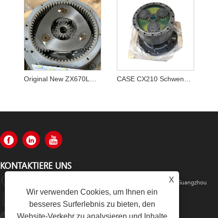
Original New ZX670LCH-5B ZX690LCH-5A Bagger Schwenkgetriebe YB60000217 9313703 Schwenkgetriebe
CASE CX210 Schwenkgetriebe / Schwenkgetriebe KRC0209
KONTAKTIERE UNS
X
Rm520, Nr. 1105 Mitte Der Zhongshan Avenue, Bezirk Tianhe, Guangzhou
Wir verwenden Cookies, um Ihnen ein
+86-13501533176
besseres Surferlebnis zu bieten, den
Website-Verkehr zu analysieren und Inhalte
Sales01@swaflyexcavator.cn