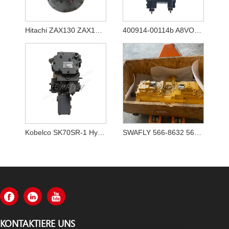
Hitachi ZAX130 ZAX130-5A ZAX130-5B Hydraulikpumpe HPK060 YB60000770
400914-00114b A8VO80 Neue hydraulische Hauptpumpe für Bagger Doosan DX140w-5
Kobelco SK70SR-1 Hydraulikpumpe YT10V00009F1
SWAFLY 566-8632 5668632 Hauptpumpe
KONTAKTIERE UNS