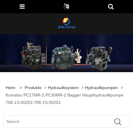
Heim
>
Produkte
>
Hydrauliksystem
>
Hydraulikpumpen
>
Komatsu PC27MR-2 PC30MR-2 Bagger Haupthydraulikpumpe
708-1S-00253 708-1S-00251