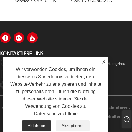
Kobelco SK70SR-1 Hydraulikpumpe YT10V00009F1
SWAFLY 566-8632 5668632 Hauptpumpe
KONTAKTIERE UNS
X
Rm520, Nr. 1105 Mitte Der Zhongshan Avenue, Bezirk Tianhe, Guangzhou
Wir verwenden Cookies, um Ihnen ein
+86-13501533176
besseres Surferlebnis zu bieten, den
Website-Verkehr zu analysieren und Inhalte
Sales01@swaflyexcavator.cn
zu personalisieren. Durch die Nutzung
dieser Website stimmen Sie der
Verwendung von Cookies zu.
Copyright © 2022 Swafly Machinery Co., Limited Dieselmotoren,
Datenschutzrichtlinie
Baggerkabine, Baggermotorteile Alle Rechte Vorbehalten.
Ablehnen
Akzeptieren
Links
Sitemap
RSS
XML
Datenschutzrichtlinie