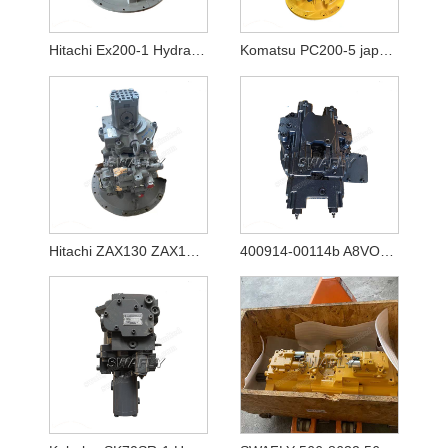
Hitachi Ex200-1 Hydraulikpumpe Hpv116
Komatsu PC200-5 japanische gebrauchte Hydraulikpumpe 20Y-60-X1261
Hitachi ZAX130 ZAX130-5A ZAX130-5B Hydraulikpumpe HPK060 YB60000770
400914-00114b A8VO80 Neue hydraulische Hauptpumpe für Bagger Doosan DX140w-5