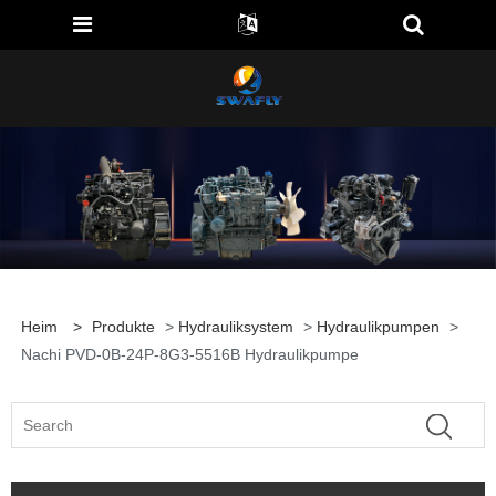
Heim
>
Produkte
>
Hydrauliksystem
>
Hydraulikpumpen
>
Nachi PVD-0B-24P-8G3-5516B Hydraulikpumpe