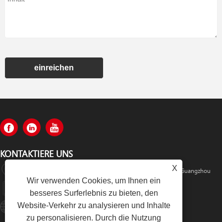
einreichen
KONTAKTIERE UNS
X
Rm520, Nr. 1105 Mitte Der Zhongshan Avenue, Bezirk Tianhe, Guangzhou
Wir verwenden Cookies, um Ihnen ein
+86-13501533176
besseres Surferlebnis zu bieten, den
Website-Verkehr zu analysieren und Inhalte
Sales01@swaflyexcavator.cn
zu personalisieren. Durch die Nutzung