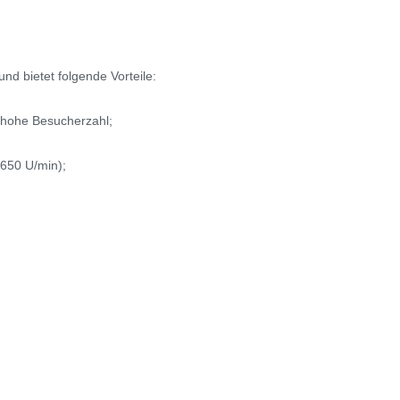
nd bietet folgende Vorteile:
, hohe Besucherzahl;
1650 U/min);