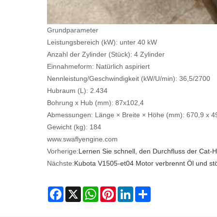
Grundparameter
Leistungsbereich (kW): unter 40 kW
Anzahl der Zylinder (Stück): 4 Zylinder
Einnahmeform: Natürlich aspiriert
Nennleistung/Geschwindigkeit (kW/U/min): 36,5/2700
Hubraum (L): 2.434
Bohrung x Hub (mm): 87x102,4
Abmessungen: Länge × Breite × Höhe (mm): 670,9 x 49
Gewicht (kg): 184
www.swaflyengine.com
Vorherige:
Lernen Sie schnell, den Durchfluss der Cat-
Nächste:
Kubota V1505-et04 Motor verbrennt Öl und stö
Facebook
X
WhatsApp
Pinterest
LinkedIn
Share